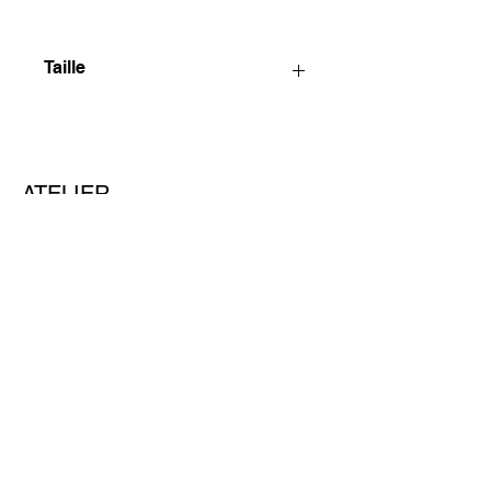
Taille
116 x 89 cm
ATELIER
CESURE PARIS
NEWSLETTER
E-mail
S'ABONNER