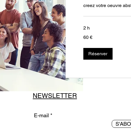
creez votre oeuvre abst
2 h
60
60 €
euros
Réserver
NEWSLETTER
E-mail
S'AB